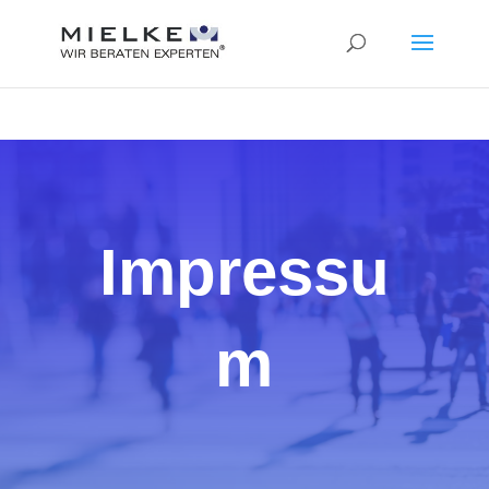
24
Bewertungen auf ProvenExpert.com
MIELKE Versicherungsmakler AG
Impressu
m