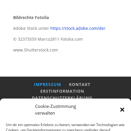
Bildrechte Fotolia
Adobe Stock unter
https://stock.adobe.com/de/
© 32373559 Marco2811 Fotolia.com
www.Shutterstock.com
IMPRESSUM
KONTAKT
ERSTINFORMATION
DATENSCHUTZERKLÄRUNG
COOKIE-RICHTLINIE (EU)
Cookie-Zustimmung
verwalten
MIELKE Versicherungsmakler AG in der Koogstr. 3
Um dir ein optimales Erlebnis zu bieten, verwenden wir Technologien wie
in 25541 Brunsbüttel, Tel.: +49 4852-54400, E-Mail:
Cookies, um Geräteinformationen zu speichern und/oder darauf